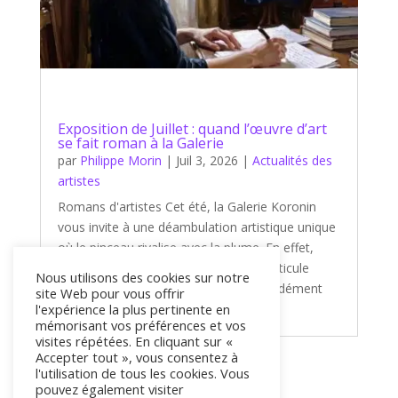
Exposition de Juillet : quand l’œuvre d’art
se fait roman à la Galerie
par
Philippe Morin
|
Juil 3, 2026
|
Actualités des
artistes
Romans d'artistes Cet été, la Galerie Koronin
vous invite à une déambulation artistique unique
où le pinceau rivalise avec la plume. En effet,
notre nouvelle exposition de juillet s'articule
Nous utilisons des cookies sur notre
autour d'un thème captivant et profondément
site Web pour vous offrir
littéraire : « Romans d'artistes...
l'expérience la plus pertinente en
mémorisant vos préférences et vos
visites répétées. En cliquant sur «
Accepter tout », vous consentez à
l'utilisation de tous les cookies. Vous
« Entrées précédentes
pouvez également visiter