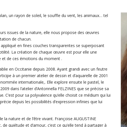
lan, un rayon de soleil, le souffle du vent, les animaux… tel
leurs issues de la nature, elle nous propose des œuvres
rétation de chacun.
st appliqué en fines couches transparentes se superposant
ubtilité. La création de chaque œuvre est pour elle une
ite et de ces émotions du moment .
ie en Occitanie depuis 2008. Ayant grandi avec un feutre
ticipe à un premier atelier de dessin et d’aquarelle de 2001
ommée internationale,. Elle explore ensuite le pastel, le
 2009 dans l’atelier d’Antonnella FELZINES que se précise sa
lique. C’est pour sa polyvalence qu’elle choisit ce médium qui lui
récie depuis les possibilités d’expression infinies que lui
e la nature et de l’être vivant. Françoise AUGUSTINE
de quiétude et d’amour, c’est ce qu’elle tend à partager à