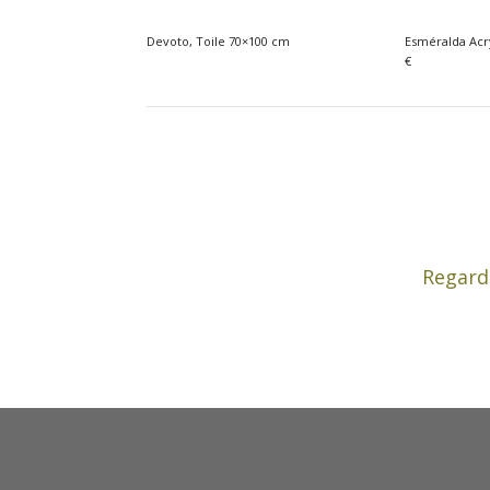
Devoto, Toile 70×100 cm
Esméralda Acry
€
Regard