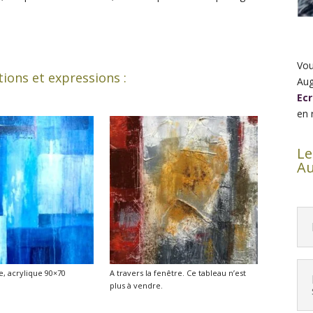
Vou
tions et expressions :
Aug
Ecr
en 
Le
Au
le, acrylique 90×70
A travers la fenêtre. Ce tableau n’est
plus à vendre.