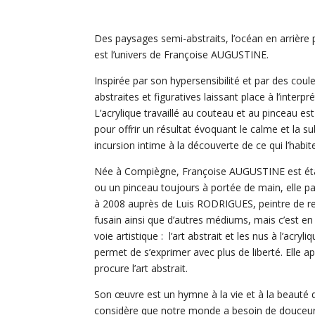
Des paysages semi-abstraits, l’océan en arrière p
est l’univers de Françoise AUGUSTINE.
Inspirée par son hypersensibilité et par des cou
abstraites et figuratives laissant place à l’interp
L’acrylique travaillé au couteau et au pinceau e
pour offrir un résultat évoquant le calme et la s
incursion intime à la découverte de ce qui l’hab
Née à Compiègne, Françoise AUGUSTINE est établ
ou un pinceau toujours à portée de main, elle par
à 2008 auprès de Luis RODRIGUES, peintre de ren
fusain ainsi que d’autres médiums, mais c’est en
voie artistique : l’art abstrait et les nus à l’acry
permet de s’exprimer avec plus de liberté. Elle app
procure l’art abstrait.
Son œuvre est un hymne à la vie et à la beauté d
considère que notre monde a besoin de douceur, 