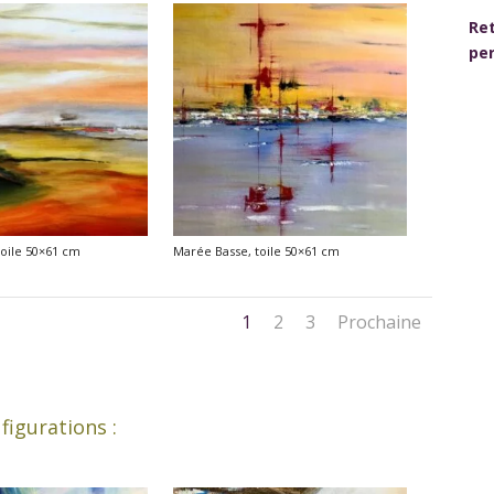
Ret
per
oile 50×61 cm
Marée Basse, toile 50×61 cm
1
2
3
Prochaine
 figurations :