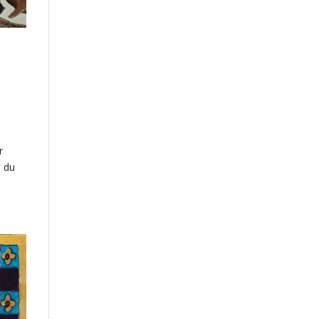
r
t du