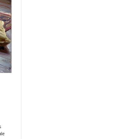
s
ale