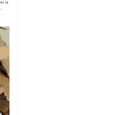
vec la
..