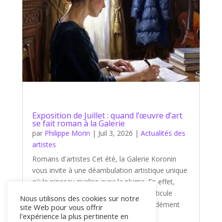
Exposition de Juillet : quand l’œuvre d’art
se fait roman à la Galerie
par
Philippe Morin
|
Juil 3, 2026
|
Actualités des
artistes
Romans d'artistes Cet été, la Galerie Koronin
vous invite à une déambulation artistique unique
où le pinceau rivalise avec la plume. En effet,
notre nouvelle exposition de juillet s'articule
Nous utilisons des cookies sur notre
autour d'un thème captivant et profondément
site Web pour vous offrir
l'expérience la plus pertinente en
littéraire : « Romans d'artistes...