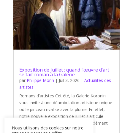
Exposition de Juillet : quand l’œuvre d’art
se fait roman à la Galerie
par
Philippe Morin
|
Juil 3, 2026
|
Actualités des
artistes
Romans d'artistes Cet été, la Galerie Koronin
vous invite à une déambulation artistique unique
où le pinceau rivalise avec la plume. En effet,
notre nouvelle exposition de juillet s'articule
autour d'un thème captivant et profondément
Nous utilisons des cookies sur notre
littéraire : « Romans d'artistes...