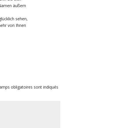
 Namen äußern
lücklich sehen,
mehr von Ihnen
amps obligatoires sont indiqués