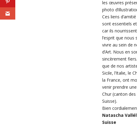
les œuvres présen
photo d’illustratio
Ces liens d’amitié
sont essentiels e
car ils nourrisse
l’esprit que nous
vivre au sein de n
d’Art. Nous en 
sincèrement fiers.
que de nos artist
Sicile, l’Italie, le 
la France, ont moi
venir prendre une
Chur (canton des 
Suisse).
Bien cordialemen
Natascha Vallé
Suisse