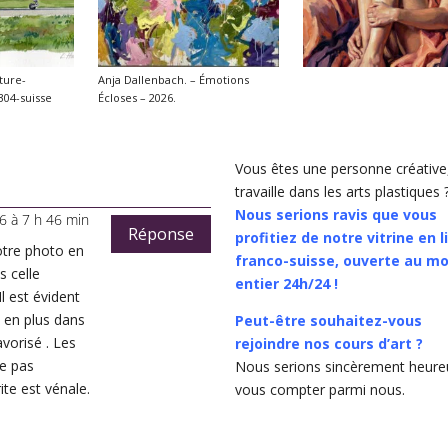
ture-
Anja Dallenbach. – Émotions
304-suisse
Écloses – 2026.
Vous êtes une personne créative,
travaille dans les arts plastiques 
Nous serions ravis que vous
6 à 7 h 46 min
Réponse
profitiez de notre vitrine en 
Votre photo en
franco-suisse, ouverte au m
s celle
entier 24h/24 !
Il est évident
s en plus dans
Peut-être souhaitez-vous
vorisé . Les
rejoindre nos cours d’art ?
ne pas
Nous serions sincèrement heure
te est vénale.
vous compter parmi nous.