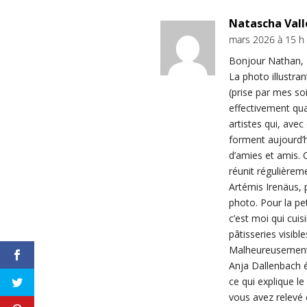
Natascha Vall
mars 2026 à 15 h
Bonjour Nathan,
La photo illustran
(prise par mes so
effectivement qu
artistes qui, avec
forment aujourd’
d’amies et amis.
réunit régulièrem
Artémis Irenäus, 
photo. Pour la pet
c’est moi qui cuisi
pâtisseries visible
Malheureusement,
Anja Dallenbach é
ce qui explique l
vous avez relevé 