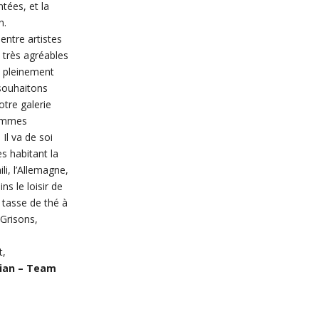
tées, et la
n.
 entre artistes
t très agréables
nt pleinement
 souhaitons
otre galerie
sommes
 Il va de soi
es habitant la
Chili, l’Allemagne,
ns le loisir de
 tasse de thé à
Grisons,
t,
lian – Team