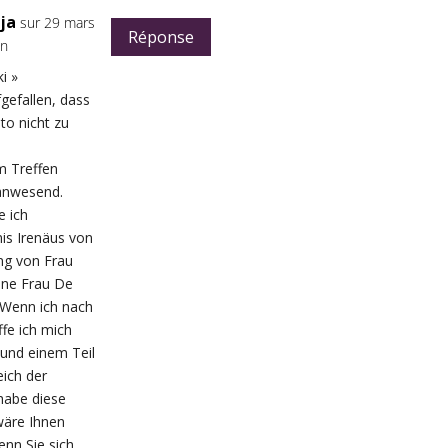
ja
sur 29 mars
Réponse
in
i »
fgefallen, dass
to nicht zu
m Treffen
 anwesend.
e ich
is Irenäus von
ng von Frau
nne Frau De
 Wenn ich nach
fe ich mich
 und einem Teil
ich der
 habe diese
wäre Ihnen
enn Sie sich