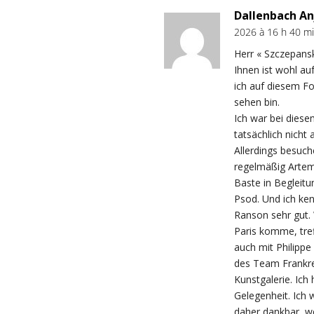
Dallenbach An
2026 à 16 h 40 m
Herr « Szczepansk
Ihnen ist wohl au
ich auf diesem Fo
sehen bin.
Ich war bei diese
tatsächlich nicht
Allerdings besuch
regelmäßig Artem
Baste in Begleitu
Psod. Und ich ke
Ranson sehr gut.
Paris komme, tref
auch mit Philippe
des Team Frankre
Kunstgalerie. Ich
Gelegenheit. Ich 
daher dankbar, w