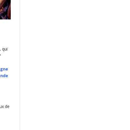
 qui
?
ligne
onde
ux de