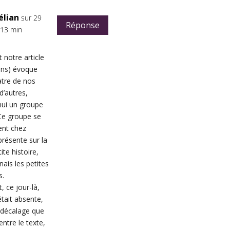
élian
sur 29
Réponse
 13 min
t notre article
ins) évoque
atre de nos
 d’autres,
hui un groupe
 Ce groupe se
ent chez
présente sur la
ite histoire,
nais les petites
s.
 ce jour-là,
tait absente,
e décalage que
entre le texte,