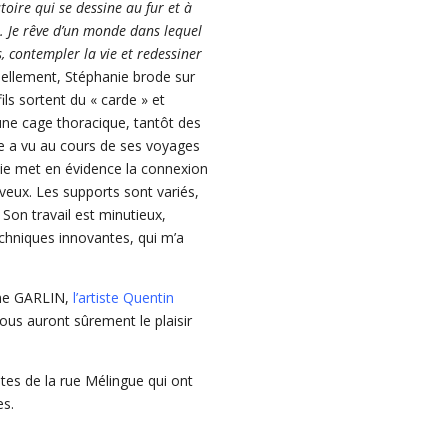
istoire qui se dessine au fur et à
e. Je rêve d’un monde dans lequel
, contempler la vie et redessiner
tuellement, Stéphanie brode sur
ils sortent du « carde » et
une cage thoracique, tantôt des
le a vu au cours de ses voyages
nie met en évidence la connexion
veux. Les supports sont variés,
. Son travail est minutieux,
echniques innovantes, qui m’a
rine GARLIN,
l’artiste Quentin
nous auront sûrement le plaisir
istes de la rue Mélingue qui ont
es.