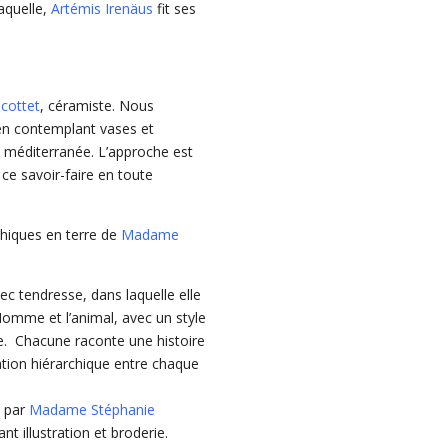
aquelle,
Artémis Irenäus
fit ses
icottet
, céramiste. Nous
n contemplant vases et
la méditerranée. L’approche est
ce savoir-faire en toute
phiques en terre de
Madame
c tendresse, dans laquelle elle
omme et l’animal, avec un style
ue. Chacune raconte une histoire
cation hiérarchique entre chaque
s par
Madame Stéphanie
t illustration et broderie.