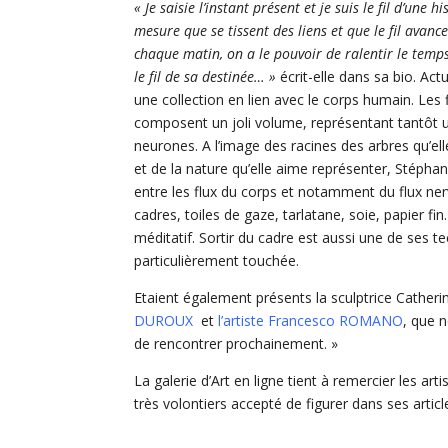
« Je saisie l’instant présent et je suis le fil d’une h
mesure que se tissent des liens et que le fil avanc
chaque matin, on a le pouvoir de ralentir le temps
le fil de sa destinée… »
écrit-elle dans sa bio. Ac
une collection en lien avec le corps humain. Les f
composent un joli volume, représentant tantôt 
neurones. A l’image des racines des arbres qu’el
et de la nature qu’elle aime représenter, Stépha
entre les flux du corps et notamment du flux ner
cadres, toiles de gaze, tarlatane, soie, papier fin
méditatif. Sortir du cadre est aussi une de ses t
particulièrement touchée.
Etaient également présents la sculptrice Cathe
DUROUX
et
l’artiste Francesco ROMANO
, que 
de rencontrer prochainement. »
La galerie d’Art en ligne tient à remercier les art
très volontiers accepté de figurer dans ses articl