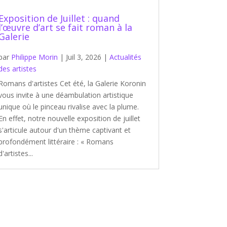
Exposition de Juillet : quand
l’œuvre d’art se fait roman à la
Galerie
par
Philippe Morin
|
Juil 3, 2026
|
Actualités
des artistes
Romans d'artistes Cet été, la Galerie Koronin
vous invite à une déambulation artistique
unique où le pinceau rivalise avec la plume.
En effet, notre nouvelle exposition de juillet
s'articule autour d'un thème captivant et
profondément littéraire : « Romans
d'artistes...