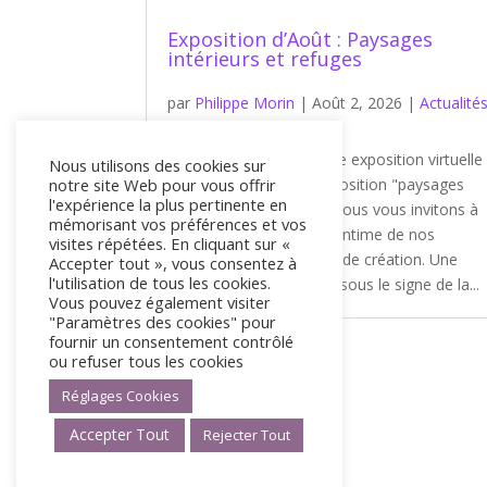
Exposition d’Août : Paysages
intérieurs et refuges
par
Philippe Morin
|
Août 2, 2026
|
Actualité
des artistes
Bienvenue sur la nouvelle exposition virtuelle
Nous utilisons des cookies sur
notre site Web pour vous offrir
de Galerie Koronin, : exposition "paysages
l'expérience la plus pertinente en
intérieurs" . Ce mois-ci, nous vous invitons à
mémorisant vos préférences et vos
explorer la cartographie intime de nos
visites répétées. En cliquant sur «
artistes et leurs espaces de création. Une
Accepter tout », vous consentez à
l'utilisation de tous les cookies.
programmation estivale sous le signe de la...
Vous pouvez également visiter
"Paramètres des cookies" pour
fournir un consentement contrôlé
ou refuser tous les cookies
Réglages Cookies
« Entrées précédentes
Accepter Tout
Rejecter Tout