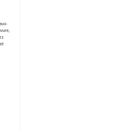
aux-
avure,
ez
 et