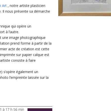
n Art
, notre artiste plasticien
ve. Il nous présente sa démarche
chnique qui opère un
rt à l’autre.
est une image photographique
éation prend forme à partir de la
emier acte de création est cette
o imprimée sur papier calque est
’artiste consiste à faire
e) s’opère également un
hoto l’empreinte laissée sur la
1 à 17 h 56 min