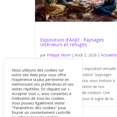
Exposition d’Août : Paysages
intérieurs et refuges
par
Philippe Morin
|
Août 2, 2026
|
Actualité
des artistes
Bienvenue sur la nouvelle exposition virtuelle
Nous utilisons des cookies sur
notre site Web pour vous offrir
de Galerie Koronin, : exposition "paysages
l'expérience la plus pertinente en
intérieurs" . Ce mois-ci, nous vous invitons à
mémorisant vos préférences et vos
explorer la cartographie intime de nos
visites répétées. En cliquant sur «
artistes et leurs espaces de création. Une
Accepter tout », vous consentez à
l'utilisation de tous les cookies.
programmation estivale sous le signe de la...
Vous pouvez également visiter
"Paramètres des cookies" pour
fournir un consentement contrôlé