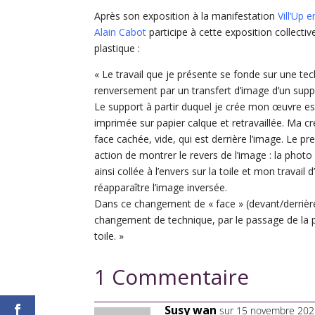
Après son exposition à la manifestation
Vill’Up e
Alain Cabot
participe à cette exposition collecti
plastique :
« Le travail que je présente se fonde sur une te
renversement par un transfert d’image d’un suppo
Le support à partir duquel je crée mon œuvre 
imprimée sur papier calque et retravaillée. Ma cr
face cachée, vide, qui est derrière l’image. Le pr
action de montrer le revers de l’image : la phot
ainsi collée à l’envers sur la toile et mon travail d
réapparaître l’image inversée.
Dans ce changement de « face » (devant/derrièr
changement de technique, par le passage de la p
toile. »
1 Commentaire
Susy wan
sur 15 novembre 202