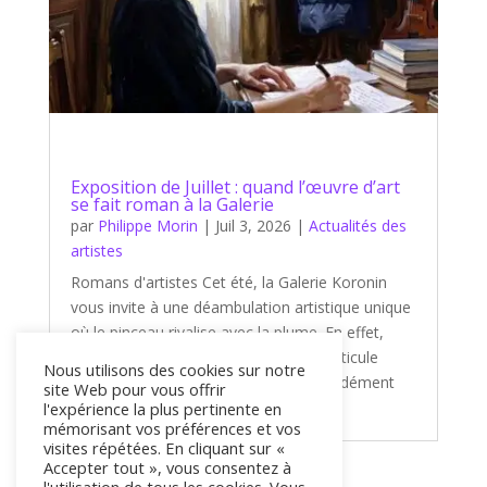
Exposition de Juillet : quand l’œuvre d’art
se fait roman à la Galerie
par
Philippe Morin
|
Juil 3, 2026
|
Actualités des
artistes
Romans d'artistes Cet été, la Galerie Koronin
vous invite à une déambulation artistique unique
où le pinceau rivalise avec la plume. En effet,
notre nouvelle exposition de juillet s'articule
Nous utilisons des cookies sur notre
autour d'un thème captivant et profondément
site Web pour vous offrir
littéraire : « Romans d'artistes...
l'expérience la plus pertinente en
mémorisant vos préférences et vos
visites répétées. En cliquant sur «
Accepter tout », vous consentez à
« Entrées précédentes