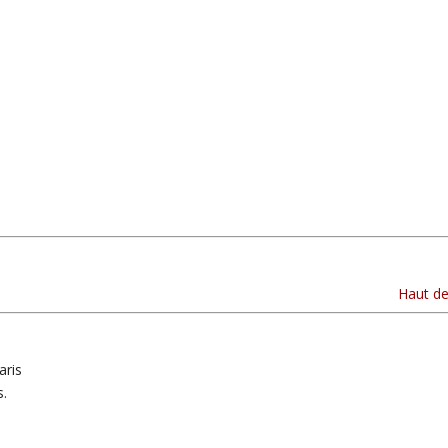
Haut d
aris
s.
!