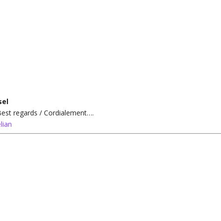
sel
 Best regards / Cordialement….
lian