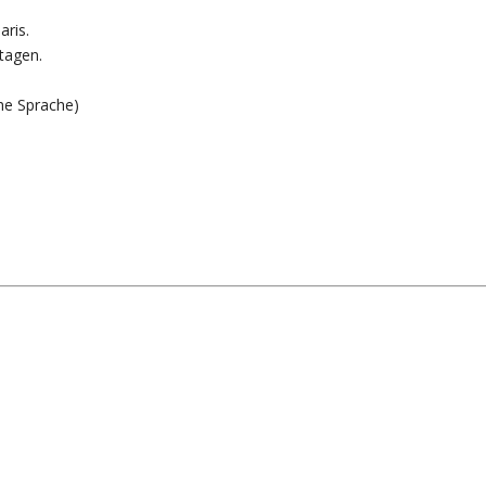
aris.
tagen.
he Sprache)