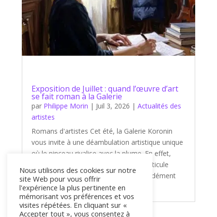
Exposition de Juillet : quand l’œuvre d’art
se fait roman à la Galerie
par
Philippe Morin
|
Juil 3, 2026
|
Actualités des
artistes
Romans d'artistes Cet été, la Galerie Koronin
vous invite à une déambulation artistique unique
où le pinceau rivalise avec la plume. En effet,
notre nouvelle exposition de juillet s'articule
Nous utilisons des cookies sur notre
autour d'un thème captivant et profondément
site Web pour vous offrir
littéraire : « Romans d'artistes...
l'expérience la plus pertinente en
mémorisant vos préférences et vos
visites répétées. En cliquant sur «
Accepter tout », vous consentez à