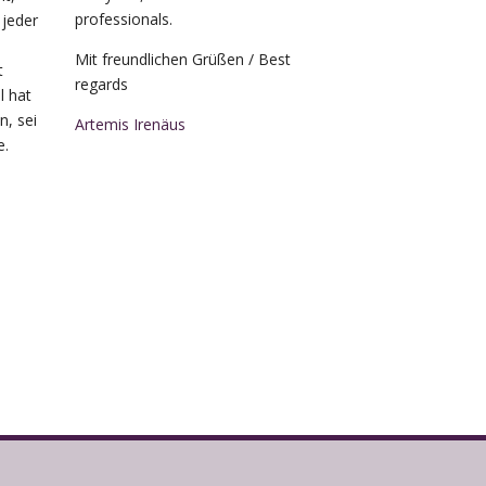
professionals.
 jeder
Mit freundlichen Grüßen / Best
t
regards
l hat
, sei
Artemis Irenäus
e.