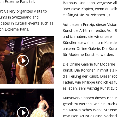
on Extreme Paris teil.
Bambus. Und dann, vergesse al
über diese Kopien, wenn du selb
rt Gallery organizes visits to
einfängst sie zu zeichnen. „»
ms in Switzerland and
cipates in cultural events such as
Auf diesem Prinzip, dieser Visio
on Extreme Paris.
Kunst die Artémis Irenäus Von B
und ich haben, die wir unsere
Künstler auswählen, um Künstle
unserer Online Galerie; Die Kor
für Moderne Kunst zu werden.
Die Online Galerie für Moderne
Kunst; Die Koronen; nimmt als P
die Teilung der Kunst. Dieser ro
Faden, wie Philippe und ich es f
es leben, sehr wichtig Kunst zu t
Kunstwerke haben dieses Bedür
geteilt zu werden, wie ein Buch
ein Musikalisches Werk. Mit eine
gewissen Art ist es eine Nachric