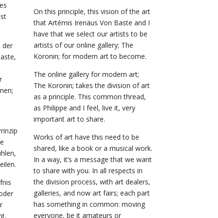
les
On this principle, this vision of the art
st
that Artémis Irenäus Von Baste and I
have that we select our artists to be
artists of our online gallery; The
n der
Koronin; for modern art to become.
aste,
The online gallery for modern art;
r
The Koronin; takes the division of art
onen;
as a principle. This common thread,
as Philippe and I feel, live it, very
important art to share.
rinzip
Works of art have this need to be
te
shared, like a book or a musical work.
ühlen,
In a way, it’s a message that we want
eilen.
to share with you. In all respects in
the division process, with art dealers,
fnis
galleries, and now art fairs; each part
 oder
has something in common: moving
r
everyone, be it amateurs or
ht,