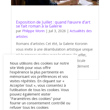
Exposition de Juillet : quand l’œuvre d’art
se fait roman à la Galerie
par
Philippe Morin
|
Juil 3, 2026
|
Actualités des
artistes
Romans d'artistes Cet été, la Galerie Koronin
vous invite à une déambulation artistique unique
où le pinceau rivalise avec la plume. En effet,
notre nouvelle exposition de juillet s'articule
Nous utilisons des cookies sur notre
autour d'un thème captivant et profondément
site Web pour vous offrir
littéraire : « Romans d'artistes...
l'expérience la plus pertinente en
mémorisant vos préférences et vos
visites répétées. En cliquant sur «
Accepter tout », vous consentez à
l'utilisation de tous les cookies. Vous
« Entrées précédentes
pouvez également visiter
"Paramètres des cookies" pour
fournir un consentement contrôlé ou
refuser tous les cookies