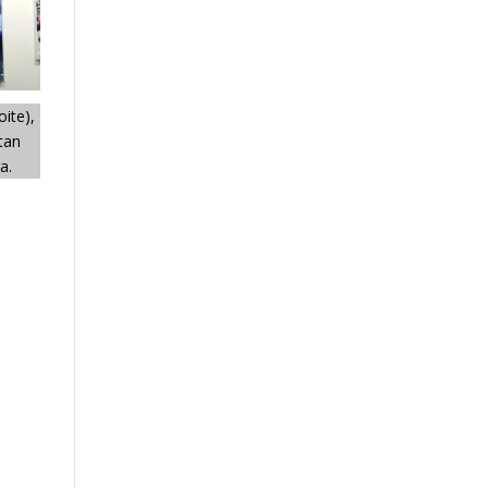
oite),
tan
ra.