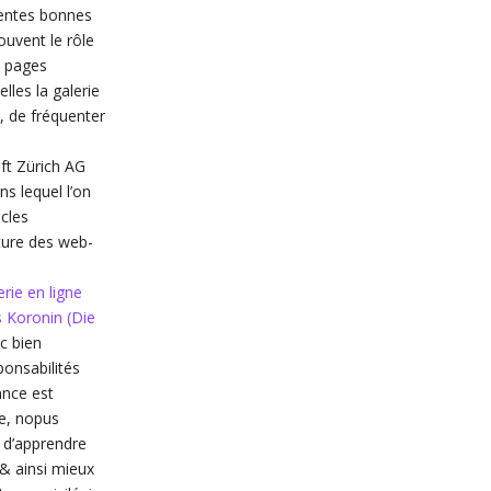
lentes bonnes
ouvent le rôle
e pages
les la galerie
, de fréquenter
ft Zürich AG
ns lequel l’on
icles
ture des web-
erie en ligne
s Koronin (Die
c bien
ponsabilités
ance est
e, nopus
 d’apprendre
 & ainsi mieux