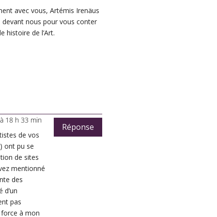
ement avec vous, Artémis Irenäus
es devant nous pour vous conter
 histoire de l’Art.
à 18 h 33 min
Réponse
istes de vos
s) ont pu se
ation de sites
avez mentionné
ente des
é d’un
ent pas
e force à mon