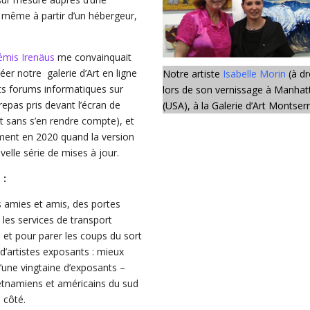
it même à partir d’un hébergeur,
émis Irenäus
me convainquait
réer notre galerie d’Art en ligne
Notre artiste
Isabelle Morin
(à dr
ints forums informatiques sur
lors de son vernissage à Manhat
epas pris devant l’écran de
(USA), à la Galerie d’Art Montser
it sans s’en rendre compte), et
amment en 2020 quand la version
elle série de mises à jour.
 :
des amies et amis, des portes
 les services de transport
et pour parer les coups du sort
 d’artistes exposants : mieux
’une vingtaine d’exposants –
 vietnamiens et américains du sud
e côté.