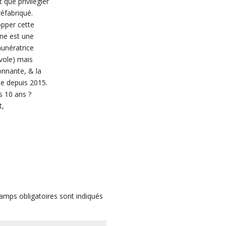
 que privilégier
réfabriqué.
opper cette
igne est une
unératrice
évole) mais
nnante, & la
ue depuis 2015.
 10 ans ?
t,
amps obligatoires sont indiqués