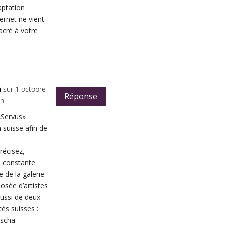
aptation
ernet ne vient
acré à votre
n
sur 1 octobre
Réponse
in
«Servus»
 suisse afin de
écisez,
 constante
e de la galerie
osée d’artistes
aussi de deux
tés suisses :
scha.