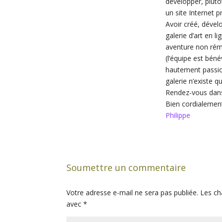
développer, plutôt
un site Internet p
Avoir créé, dével
galerie d’art en l
aventure non rém
(l’équipe est bén
hautement passio
galerie n’existe q
Rendez-vous dans
Bien cordialemen
Philippe
Soumettre un commentaire
Votre adresse e-mail ne sera pas publiée.
Les ch
avec
*