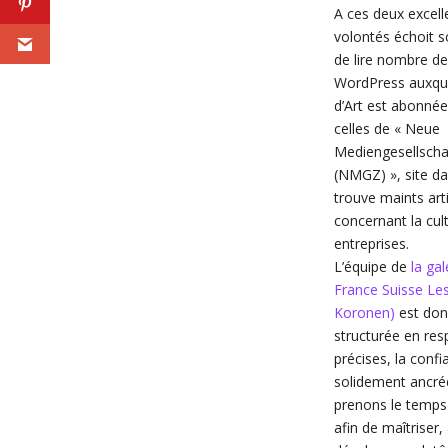
A ces deux excel
volontés échoit s
de lire nombre d
WordPress auxquel
d’Art est abonnée
celles de « Neue
Mediengesellscha
(NMGZ) », site da
trouve maints art
concernant la cul
entreprises.
L’équipe de
la gal
France Suisse Le
Koronen)
est don
structurée en res
précises, la confi
solidement ancré
prenons le temps
afin de maîtriser,