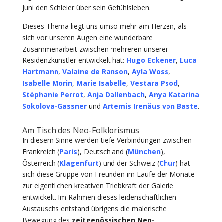
Juni den Schleier über sein Gefühlsleben.
Dieses Thema liegt uns umso mehr am Herzen, als
sich vor unseren Augen eine wunderbare
Zusammenarbeit zwischen mehreren unserer
Residenzkünstler entwickelt hat:
Hugo Eckener
,
Luca
Hartmann
,
Valaine de Ranson
,
Ayla Woss
,
Isabelle Morin
,
Marie Isabelle
,
Vestara Psod
,
Stéphanie Perrot
,
Anja Dallenbach
,
Anya Katarina
Sokolova-Gassner
und
Artemis Irenäus von Baste
.
Am Tisch des Neo-Folklorismus
In diesem Sinne werden tiefe Verbindungen zwischen
Frankreich (
Paris
), Deutschland (
München
),
Österreich (
Klagenfurt
) und der Schweiz (
Chur
) hat
sich diese Gruppe von Freunden im Laufe der Monate
zur eigentlichen kreativen Triebkraft der Galerie
entwickelt. Im Rahmen dieses leidenschaftlichen
Austauschs entstand übrigens die malerische
Bewegung des
zeitgenössischen Neo-