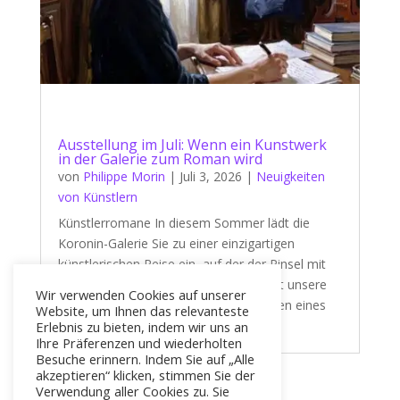
Ausstellung im Juli: Wenn ein Kunstwerk
in der Galerie zum Roman wird
von
Philippe Morin
|
Juli 3, 2026
|
Neuigkeiten
von Künstlern
Künstlerromane In diesem Sommer lädt die
Koronin-Galerie Sie zu einer einzigartigen
künstlerischen Reise ein, auf der der Pinsel mit
der Feder konkurriert. Tatsächlich steht unsere
Wir verwenden Cookies auf unserer
neue Ausstellung im Juli ganz im Zeichen eines
Website, um Ihnen das relevanteste
fesselnden und zutiefst literarischen...
Erlebnis zu bieten, indem wir uns an
Ihre Präferenzen und wiederholten
Besuche erinnern. Indem Sie auf „Alle
akzeptieren“ klicken, stimmen Sie der
Verwendung aller Cookies zu. Sie
« Ältere Einträge