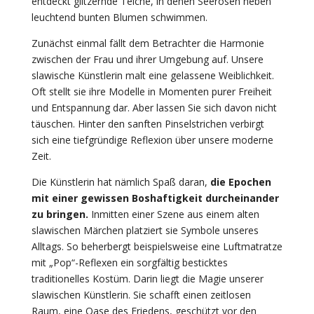
entdeckt glitzernde Teiche, in denen Seerosen neben
leuchtend bunten Blumen schwimmen.
Zunächst einmal fällt dem Betrachter die Harmonie
zwischen der Frau und ihrer Umgebung auf. Unsere
slawische Künstlerin malt eine gelassene Weiblichkeit.
Oft stellt sie ihre Modelle in Momenten purer Freiheit
und Entspannung dar. Aber lassen Sie sich davon nicht
täuschen. Hinter den sanften Pinselstrichen verbirgt
sich eine tiefgründige Reflexion über unsere moderne
Zeit.
Die Künstlerin hat nämlich Spaß daran,
die Epochen
mit einer gewissen Boshaftigkeit durcheinander
zu bringen.
Inmitten einer Szene aus einem alten
slawischen Märchen platziert sie Symbole unseres
Alltags. So beherbergt beispielsweise eine Luftmatratze
mit „Pop“-Reflexen ein sorgfältig besticktes
traditionelles Kostüm. Darin liegt die Magie unserer
slawischen Künstlerin. Sie schafft einen zeitlosen
Raum, eine Oase des Friedens, geschützt vor den