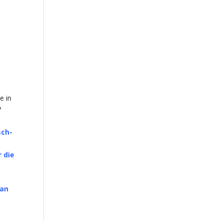
e in
?
,
sch-
 die
 an