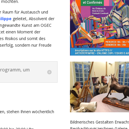
en möchten.
hter Raum für Austausch und
ilippe
geleitet, Absolvent der
r angewandte Kunst am OGEC
etet einen Moment der
des Risikos und somit des
isserfolg, sondern nur Freude
 Programm, um
en, stehen Ihnen wöchentlich
Bildnerisches Gestalten Erwac
Beobachtungszeichnen Galerie