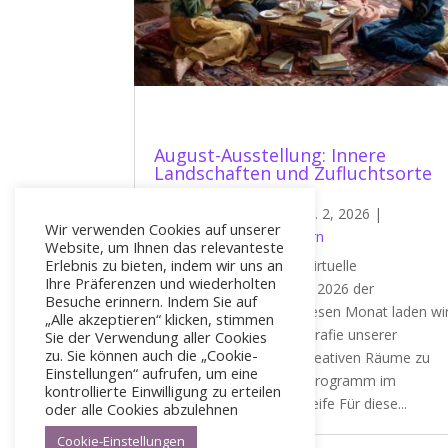
August-Ausstellung: Innere
Landschaften und Zufluchtsorte
von
Philippe Morin
|
Aug. 2, 2026
|
Wir verwenden Cookies auf unserer
Neuigkeiten von Künstlern
Website, um Ihnen das relevanteste
Erlebnis zu bieten, indem wir uns an
Willkommen zur neuen Virtuelle
Ihre Präferenzen und wiederholten
Kunstausstellung August 2026 der
Besuche erinnern. Indem Sie auf
Kunstgalerie Koronin. Diesen Monat laden wi
„Alle akzeptieren“ klicken, stimmen
Sie ein, die intime Kartografie unserer
Sie der Verwendung aller Cookies
zu. Sie können auch die „Cookie-
Künstlerinnen und ihre kreativen Räume zu
Einstellungen“ aufrufen, um eine
entdecken. Ein Sommerprogramm im
kontrollierte Einwilligung zu erteilen
Zeichen künstlerischer Reife Für diese...
oder alle Cookies abzulehnen
Cookie-Einstellungen