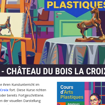
ie ihren Kunstunterricht im
-Croix
fort. Diese Kurse richten
oder bereits Fortgeschrittene.
en der visuellen Darstellung