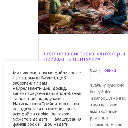
Серпнева виставка: «Інтер’єрні
пейзажі та притулки»
Philippe Morin
|
Aug 2, 2026
|
Новини
Ми використовуємо файли cookie
артиста
на нашому веб-сайті, щоб
забезпечити вам
Ласкаво просимо на віртуальну художню
найрелевантніший досвід,
виставку «Серпень 2026» від Galerie
запам’ятовуючи ваші вподобання
та повторні відвідування.
Koronin. Цього місяця ми запрошуємо вас
Натискаючи «Прийняти все», ви
ознайомитися з особистими картами
погоджуєтеся на використання
наших художників та їхніми творчими
всіх файлів cookie. Ви також
просторами. Літня програма, що
можете відвідати "Налаштування
файлів cookie", щоб надати
вирізняється художньою зрілістю На цій