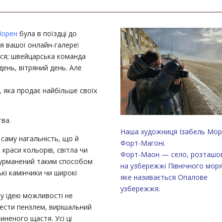
Морен
була в поїздці до
я вашої онлайн-галереї
ься; швейцарська команда
день, вітряний день. Але
 яка продає найбільше своїх
тва.
Наша художниця Ізабель Мор
саму нагальність, що й
Форт-Магоні.
краси кольорів, світла чи
Форт-Маон — село, розташо
дурманений таким способом
на узбережжі Північного моря
кі камінчики чи широкі
яке називається Опалове
узбережжя.
ву ідею можливості не
вести пензлем, вирішальний
неного щастя. Усі ці