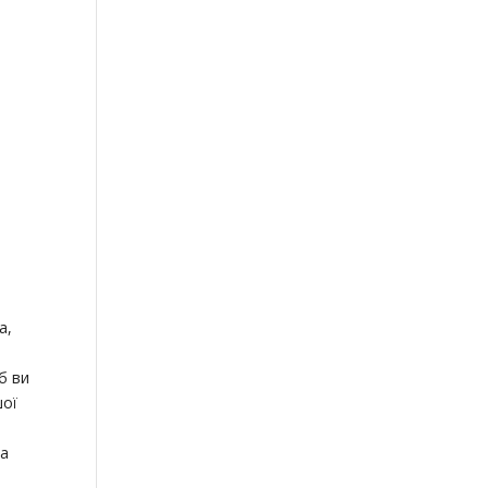
а,
б ви
шої
на