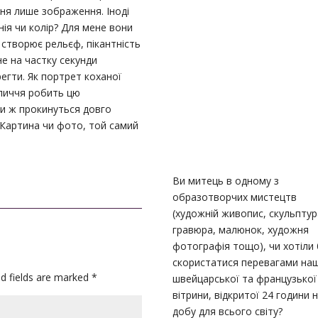
ння лише зображення. Іноді
ія чи колір? Для мене вони
о створює рельєф, пікантність
не на частку секунди
регти. Як портрет коханої
бличчя робить цю
ли ж прокинуться довго
? Картина чи фото, той самий
Ви митець в одному з
образотворчих мистецтв
(художній живопис, скульптур
гравюра, малюнок, художня
фотографія тощо), чи хотіли 
скористатися перевагами на
ed fields are marked
*
швейцарської та французької
вітрини, відкритої 24 години 
добу для всього світу?