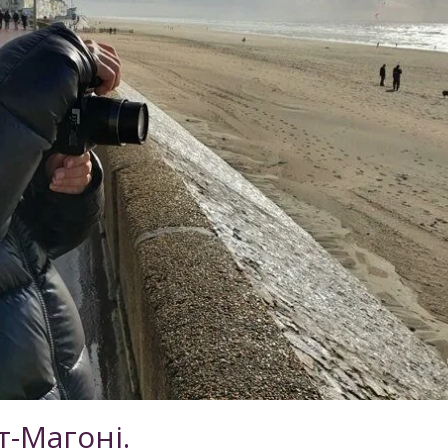
т-Магоні.