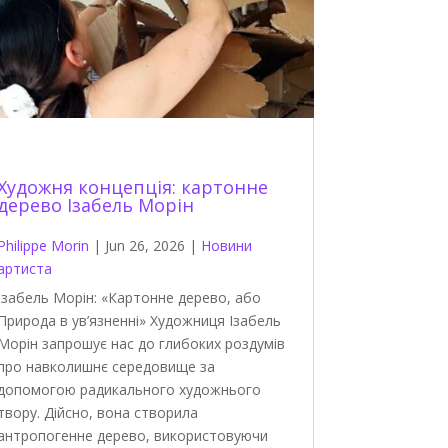
Художня концепція: картонне
дерево Ізабель Морін
Philippe Morin
|
Jun 26, 2026
|
Новини
артиста
Ізабель Морін: «Картонне дерево, або
Природа в ув’язненні» Художниця Ізабель
Морін запрошує нас до глибоких роздумів
про навколишнє середовище за
допомогою радикального художнього
твору. Дійсно, вона створила
антропогенне дерево, використовуючи