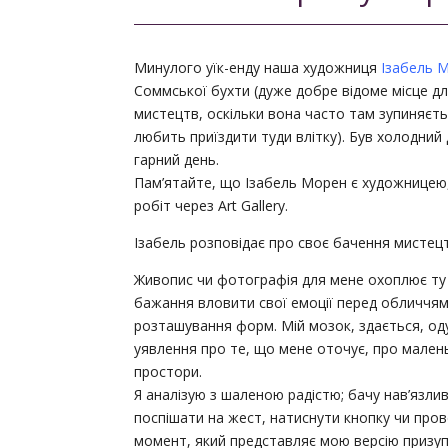
Минулого уїк-енду наша художниця
Ізабель 
Соммської бухти (дуже добре відоме місце дл
мистецтв, оскільки вона часто там зупиняєт
любить приїздити туди влітку). Був холодний 
гарний день.
Пам’ятайте, що Ізабель Морен є художницею,
робіт через Art Gallery.
Ізабель розповідає про своє бачення мистец
Живопис чи фотографія для мене охоплює ту 
бажання вловити свої емоції перед обличчям 
розташування форм. Мій мозок, здається, о
уявлення про те, що мене оточує, про малень
простори.
Я аналізую з шаленою радістю; бачу нав’язли
поспішати на жест, натиснути кнопку чи про
момент, який представляє мою версію призупи