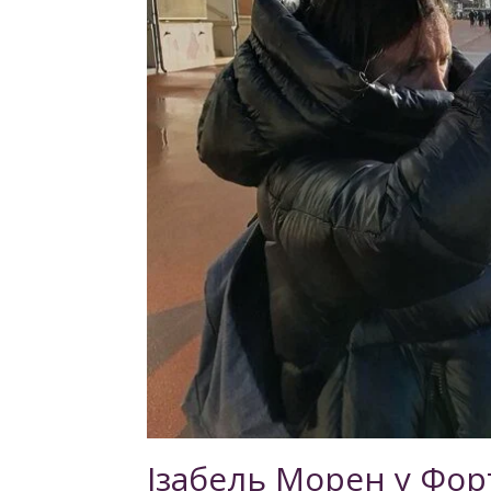
Ізабель Морен у Фор