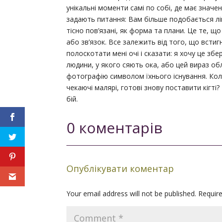
унікальні моменти самі по собі, де має значе
задають питання: Вам більше подобається лін
тісно пов’язані, як форма та плани. Це те, щ
або зв’язок. Все залежить від того, що встиг
полоскотати мені очі і сказати: я хочу це збе
людини, у якого сяють ока, або цей вираз о
фотографію символом їхнього існування. Ко
чекаючі малярі, готові знову поставити кігті
бій.
0 коментарів
Опублікувати коментар
Your email address will not be published.
Requir