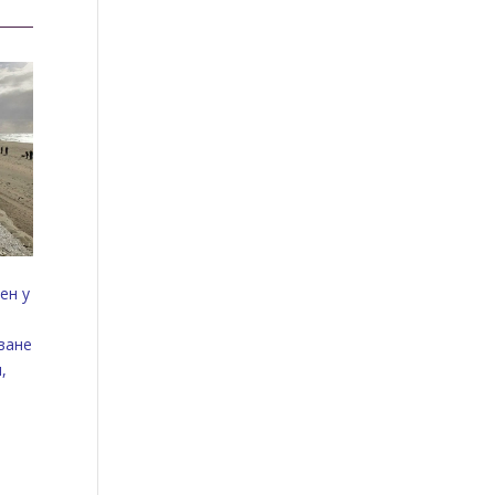
ен у
ване
,