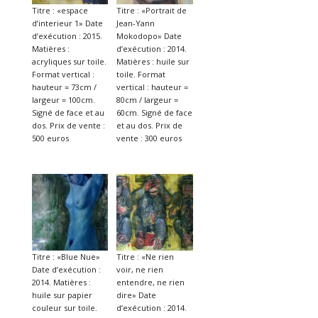
Titre : «espace
Titre : «Portrait de
d’interieur 1» Date
Jean-Yann
d’exécution : 2015.
Mokodopo» Date
Matières :
d’exécution : 2014.
acryliques sur toile.
Matières : huile sur
Format vertical :
toile. Format
hauteur = 73cm /
vertical : hauteur =
largeur = 100cm.
80cm / largeur =
Signé de face et au
60cm. Signé de face
dos. Prix de vente :
et au dos. Prix de
500 euros
vente : 300 euros
Titre : «Blue Nue»
Titre : «Ne rien
Date d’exécution :
voir, ne rien
2014. Matières :
entendre, ne rien
huile sur papier
dire» Date
couleur sur toile.
d’exécution : 2014.