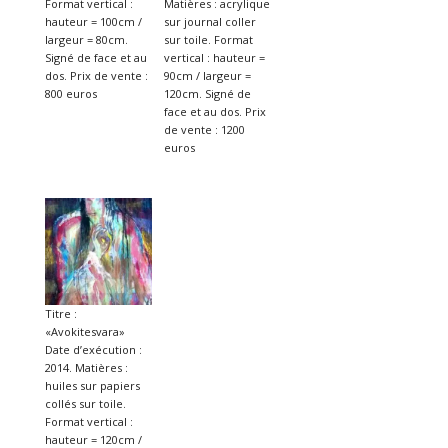
Format vertical :
Matières : acrylique
hauteur = 100cm /
sur journal coller
largeur = 80cm.
sur toile. Format
Signé de face et au
vertical : hauteur =
dos. Prix de vente :
90cm / largeur =
800 euros
120cm. Signé de
face et au dos. Prix
de vente : 1200
euros
Titre :
«Avokitesvara»
Date d’exécution :
2014. Matières :
huiles sur papiers
collés sur toile.
Format vertical :
hauteur = 120cm /