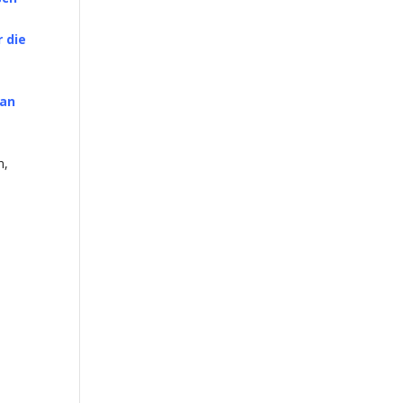
 die
 an
n,