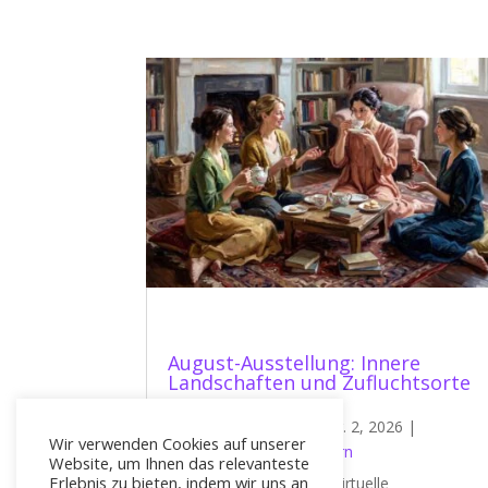
August-Ausstellung: Innere
Landschaften und Zufluchtsorte
von
Philippe Morin
|
Aug. 2, 2026
|
Wir verwenden Cookies auf unserer
Neuigkeiten von Künstlern
Website, um Ihnen das relevanteste
Erlebnis zu bieten, indem wir uns an
Willkommen zur neuen Virtuelle