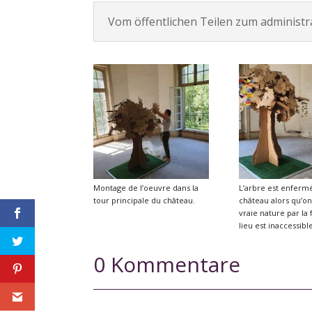
Vom öffentlichen Teilen zum administra
Montage de l’oeuvre dans la
L’arbre est enferm
tour principale du château.
château alors qu’on 
vraie nature par la 
lieu est inaccessibl
0 Kommentare