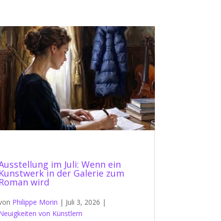
Ausstellung im Juli: Wenn ein
Kunstwerk in der Galerie zum
Roman wird
von
Philippe Morin
|
Juli 3, 2026
|
Neuigkeiten von Künstlern