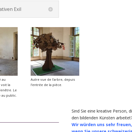
tiven Exil
é au
Autre vue de l’arbre, depuis
voit la
l’entrée de la pièce.
fenêtre. Le
e au public.
Sind Sie eine kreative Person, di
den bildenden Künsten arbeitet
Wir würden uns sehr freuen
wenn Sie unsere schweizeri