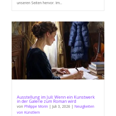
unseren Seiten hervor. Im...
Ausstellung im Juli: Wenn ein Kunstwerk
in der Galerie zum Roman wird
von
Philippe Morin
|
Juli 3, 2026
|
Neuigkeiten
von Künstlern