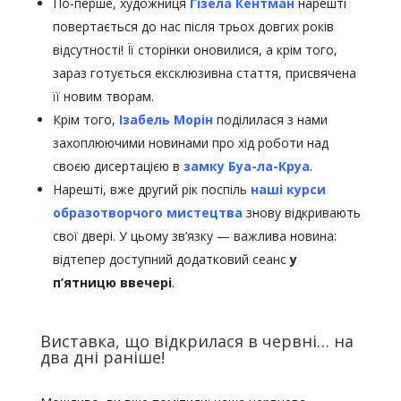
По-перше, художниця
Гізела Кентман
нарешті
повертається до нас після трьох довгих років
відсутності! Її сторінки оновилися, а крім того,
зараз готується ексклюзивна стаття, присвячена
її новим творам.
Крім того,
Ізабель Морін
поділилася з нами
захоплюючими новинами про хід роботи над
своєю дисертацією в
замку Буа-ла-Круа
.
Нарешті, вже другий рік поспіль
наші курси
образотворчого мистецтва
знову відкривають
свої двері. У цьому зв’язку — важлива новина:
відтепер доступний додатковий сеанс
у
п’ятницю ввечері
.
Виставка, що відкрилася в червні… на
два дні раніше!