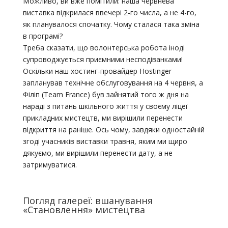
Можливо, ви вже помітили: наша червнева
виставка відкрилася ввечері 2-го числа, а не 4-го,
як планувалося спочатку. Чому сталася така зміна
в програмі?
Треба сказати, що волонтерська робота іноді
супроводжується приємними несподіванками!
Оскільки наш хостинг-провайдер Hostinger
запланував технічне обслуговування на 4 червня, а
Філіп (Team France) був зайнятий того ж дня на
нараді з питань шкільного життя у своєму ліцеї
прикладних мистецтв, ми вирішили перенести
відкриття на раніше. Ось чому, завдяки одностайній
згоді учасників виставки травня, яким ми щиро
дякуємо, ми вирішили перенести дату, а не
затримуватися.
Погляд галереї: вшанування
«Становлення» мистецтва