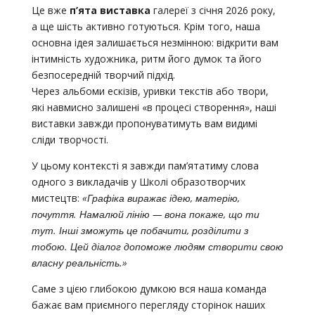
Це вже
п’ята виставка
галереї з січня 2026 року,
а ще шість активно готуються. Крім того, наша
основна ідея залишається незмінною: відкрити вам
інтимність художника, ритм його думок та його
безпосередній творчий підхід.
Через альбоми ескізів, уривки текстів або твори,
які навмисно залишені «в процесі створення», наші
виставки завжди пропонуватимуть вам видимі
сліди творчості.
У цьому контексті я завжди пам’ятатиму слова
одного з викладачів у Школі образотворчих
мистецтв:
«Графіка виражає ідею, матерію,
почуття. Намалюй лінію — вона покаже, що ти
тут. Інші зможуть це побачити, розділити з
тобою. Цей діалог допоможе людям створити свою
власну реальність.»
Саме з цією глибокою думкою вся наша команда
бажає вам приємного перегляду сторінок наших