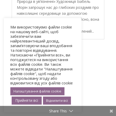
Природа в ув’язненні» Художниця Ізабель
Морін запрошує нас до глибоких роздумів про
навколишнє середовище за допомогою
радикального художнього твору. Дійсно, вона
створила антропогенне дерево,
Ми використовуємо файли cookie
використовуючи виключно необроблений...
на нашому веб-сайті, щоб
забезпечити вам
найрелевантніший досвід,
запам’ятовуючи ваші вподобання
та повторні відвідування.
« Старі записи
Натискаючи «Прийняти все», ви
погоджуєтеся на використання
всіх файлів cookie. Ви також
можете відвідати "Налаштування
файлів cookie", щоб надати
контрольовану згоду або
відмовитися від усіх файлів cookie
Налаштування файлів cookie
Прийняти всі
Відхилити всі
Share This