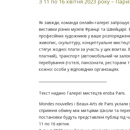
З 11 по 16 квітня 2023 року – Пар
Як завжди, команда онлайн-галереї запрошує
виставки різних музеїв Франції та Швейцарії.
професійних художників у ваше розпоряджен
живопис, скульптуру, концептуальне мистец
стягує жодної плати за участь у цих візитах.
платний), транспорт (автомобільний чи залізн
перебування (готелі, пансіонати, ресторани 
кожної особи у відповідних організаціях.
_______________________________________
Текст надано Галереї мистецтв ensba Paris.
Mondes nouvelles і Beaux-Arts de Paris уклал
сприяння обміну між митцями Школи та пере
постановки будуть представлені публіці під ч
11 по 16 квітня.