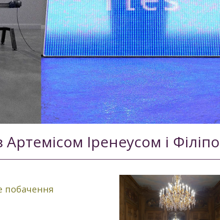
з Артемісом Іренеусом і Філіпо
ке побачення