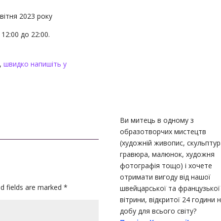
квітня 2023 року
 12:00 до 22:00.
і,
швидко напишіть у
Ви митець в одному з
образотворчих мистецтв
(художній живопис, скульптур
гравюра, малюнок, художня
фотографія тощо) і хочете
отримати вигоду від нашої
ed fields are marked
*
швейцарської та французької
вітрини, відкритої 24 години 
добу для всього світу?