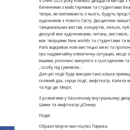
З січня 2023 року близько двадцяти митців з 
баченнями з майстернями та студентами Beaux
твори, які випливають з нього, будуть предст
художників з Нового Світу. Дисципліни змішат
танцювальних вистав, концертів, ляльок, пуб
дискусій між художниками, читань, виставок, 
між творцями New worlds та студентами та в
Paris відкриває нові мистецькі межі та пропо
про надзвичайну кліматичну ситуацію, місце 
іншими, резонанс минулого з сьогоденням та
, особу під сумнівом…
Для цієї події буде використано кілька приміщ
скляний дах, серце події, амфітеатр, Капела 
та Кур дю Мюр’є.
З розвагами у Заскленому внутрішньому двори
Шиме та амфітеатрі д’Оннер.
Подія
Образотворче мистецтво Парижа