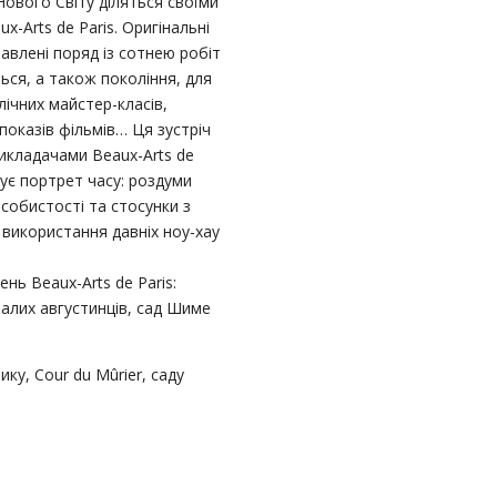
Нового Світу діляться своїми
-Arts de Paris. Оригінальні
авлені поряд із сотнею робіт
ься, а також покоління, для
лічних майстер-класів,
показів фільмів… Ця зустріч
икладачами Beaux-Arts de
нує портрет часу: роздуми
особистості та стосунки з
 використання давніх ноу-хау
ень Beaux-Arts de Paris:
малих августинців, сад Шиме
ку, Cour du Mûrier, саду