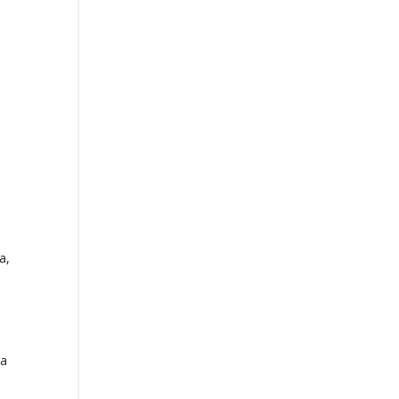
а,
на