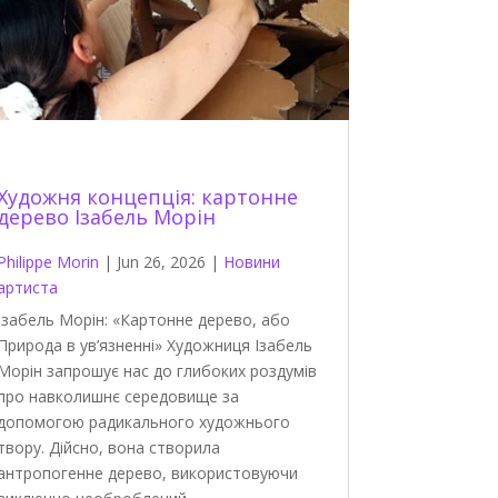
Художня концепція: картонне
дерево Ізабель Морін
Philippe Morin
|
Jun 26, 2026
|
Новини
артиста
Ізабель Морін: «Картонне дерево, або
Природа в ув’язненні» Художниця Ізабель
Морін запрошує нас до глибоких роздумів
про навколишнє середовище за
допомогою радикального художнього
твору. Дійсно, вона створила
антропогенне дерево, використовуючи