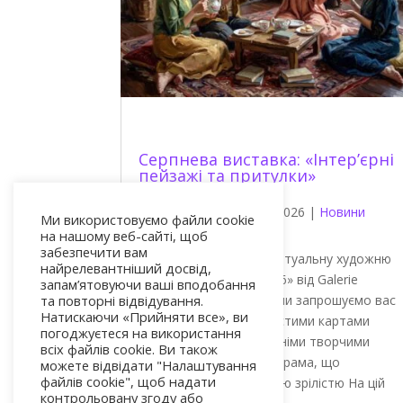
Серпнева виставка: «Інтер’єрні
пейзажі та притулки»
Philippe Morin
|
Aug 2, 2026
|
Новини
Ми використовуємо файли cookie
артиста
на нашому веб-сайті, щоб
забезпечити вам
Ласкаво просимо на віртуальну художню
найрелевантніший досвід,
виставку «Серпень 2026» від Galerie
запам’ятовуючи ваші вподобання
Koronin. Цього місяця ми запрошуємо вас
та повторні відвідування.
Натискаючи «Прийняти все», ви
ознайомитися з особистими картами
погоджуєтеся на використання
наших художників та їхніми творчими
всіх файлів cookie. Ви також
просторами. Літня програма, що
можете відвідати "Налаштування
файлів cookie", щоб надати
вирізняється художньою зрілістю На цій
контрольовану згоду або