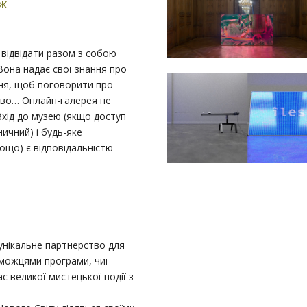
иж
 відвідати разом з собою
 Вона надає свої знання про
ня, щоб поговорити про
тво… Онлайн-галерея не
 Вхід до музею (якщо доступ
ичний) і будь-яке
тощо) є відповідальністю
и унікальне партнерство для
можцями програми, чиї
ас великої мистецької події з