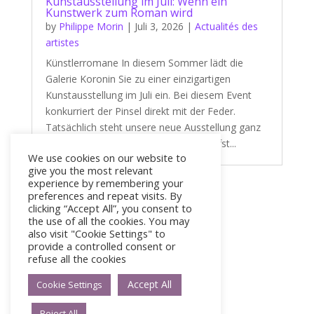
Kunstausstellung im Juli: Wenn ein
Kunstwerk zum Roman wird
by
Philippe Morin
|
Juli 3, 2026
|
Actualités des
artistes
Künstlerromane In diesem Sommer lädt die
Galerie Koronin Sie zu einer einzigartigen
Kunstausstellung im Juli ein. Bei diesem Event
konkurriert der Pinsel direkt mit der Feder.
Tatsächlich steht unsere neue Ausstellung ganz
im Zeichen eines fesselnden und zutiefst...
We use cookies on our website to
give you the most relevant
experience by remembering your
« Older Entries
preferences and repeat visits. By
clicking “Accept All”, you consent to
the use of all the cookies. You may
also visit "Cookie Settings" to
provide a controlled consent or
refuse all the cookies
Accept All
Cookie Settings
Reject All