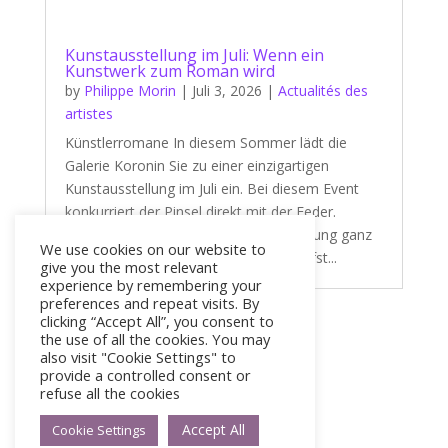
Kunstausstellung im Juli: Wenn ein
Kunstwerk zum Roman wird
by
Philippe Morin
|
Juli 3, 2026
|
Actualités des
artistes
Künstlerromane In diesem Sommer lädt die
Galerie Koronin Sie zu einer einzigartigen
Kunstausstellung im Juli ein. Bei diesem Event
konkurriert der Pinsel direkt mit der Feder.
Tatsächlich steht unsere neue Ausstellung ganz
We use cookies on our website to
im Zeichen eines fesselnden und zutiefst...
give you the most relevant
experience by remembering your
preferences and repeat visits. By
clicking “Accept All”, you consent to
« Older Entries
the use of all the cookies. You may
also visit "Cookie Settings" to
provide a controlled consent or
refuse all the cookies
Accept All
Cookie Settings