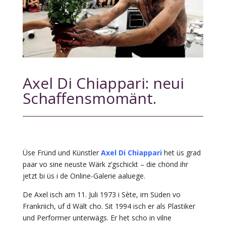
Axel Di Chiappari: neui
Schaffensmomänt.
Üse Fründ und Künstler
Axel Di Chiappari
het üs grad
paar vo sine neuste Wärk z’gschickt – die chönd ihr
jetzt bi üs i de Online-Galerie aaluege.
De Axel isch am 11. Juli 1973 i Sète, im Süden vo
Frankriich, uf d Wält cho. Sit 1994 isch er als Plastiker
und Performer unterwägs. Er het scho in vilne