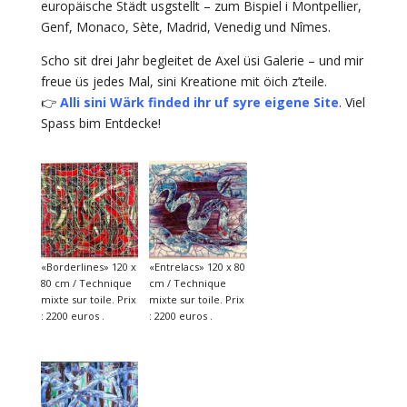
europäische Städt usgstellt – zum Bispiel i Montpellier,
Genf, Monaco, Sète, Madrid, Venedig und Nîmes.
Scho sit drei Jahr begleitet de Axel üsi Galerie – und mir
freue üs jedes Mal, sini Kreatione mit öich z’teile.
👉
Alli sini Wärk finded ihr uf syre eigene Site
. Viel
Spass bim Entdecke!
«Borderlines» 120 x
«Entrelacs» 120 x 80
80 cm / Technique
cm / Technique
mixte sur toile. Prix
mixte sur toile. Prix
: 2200 euros .
: 2200 euros .