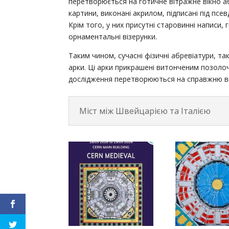
перетворюється на готичне вітражне вікно а
картини, виконані акрилом, підписані під псе
Крім того, у них присутні старовинні написи, 
орнаментальні візерунки.
Таким чином, сучасні фізичні абревіатури, так
арки. Ці арки прикрашені витонченим позолоч
дослідження перетворюються на справжню віз
Міст між Швейцарією та Італією