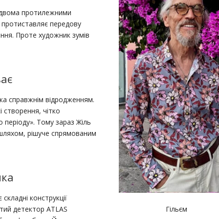
ж двома протилежними
я, протиставляє передову
ння. Проте художник зумів
ває
ика справжнім відродженням.
і створення, чітко
о періоду». Тому зараз Жіль
 шляхом, рішуче спрямованим
ика
 складні конструкції
Гільєм
итий детектор ATLAS