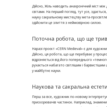
Дійсно, Жіль наводить анахронічний міст мі
світами. На перший погляд, тут усе, здаєтьс
науку сакральному мистецтву мета-просвітле
здійснити це злиття з неймовірною силою.
Поточна робота, що ще три
Наразі проєкт «CERN Medieval» є для художн
Дійсно, ця робота, що ще перебуває у процес
відрізняється від його попереднього «темног
рухається набагато світлішим і барвистішим
у майбутнє науки.
Наукова та сакральна естет
Перш за все, художник по-новому інтерпретує
прискорювачів частинок. Наприклад, знамен