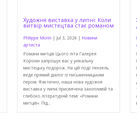
Художня виставка у липні: Коли
витвір мистецтва стає романом
Philippe Morin
|
Jul 3, 2026
|
Новини
артиста
Романи митців Цього літа Галерея
Коронін запрошує вас у унікальну
мистецьку подорож. На цій події пензель
веде прямий діалог із письменницьким
пером. Фактично, наша нова художня
виставка у липні присвячена захопливій та
глибоко літературній темі: «Романи
митців». Під...