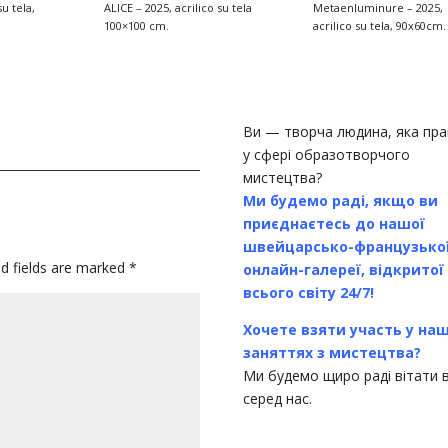
su tela,
ALICE – 2025, acrilico su tela
Metaenluminure – 2025,
100×100 cm.
acrilico su tela, 90x60cm.
Ви — творча людина, яка пр
у сфері образотворчого
мистецтва?
Ми будемо раді, якщо ви
приєднаєтесь до нашої
швейцарсько-французько
ed fields are marked
*
онлайн-галереї, відкритої
всього світу 24/7!
Хочете взяти участь у на
заняттях з мистецтва?
Ми будемо щиро раді вітати 
серед нас.