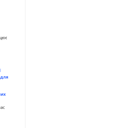
ацює
ї
 для
ших
вас