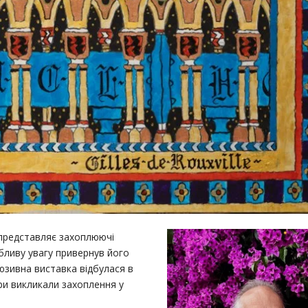
 представляє захоплюючі
бливу увагу привернув його
юзивна виставка відбулася в
ори викликали захоплення у