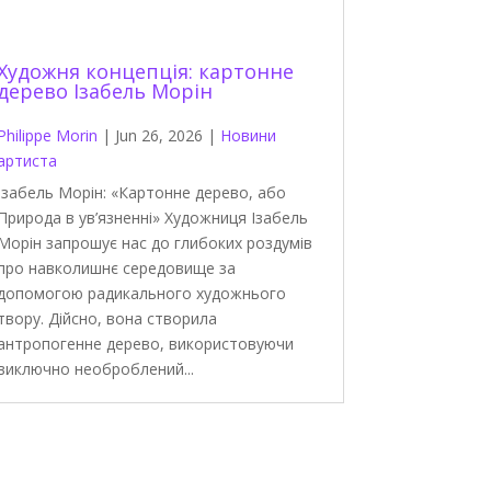
Художня концепція: картонне
дерево Ізабель Морін
Philippe Morin
|
Jun 26, 2026
|
Новини
артиста
Ізабель Морін: «Картонне дерево, або
Природа в ув’язненні» Художниця Ізабель
Морін запрошує нас до глибоких роздумів
про навколишнє середовище за
допомогою радикального художнього
твору. Дійсно, вона створила
антропогенне дерево, використовуючи
виключно необроблений...