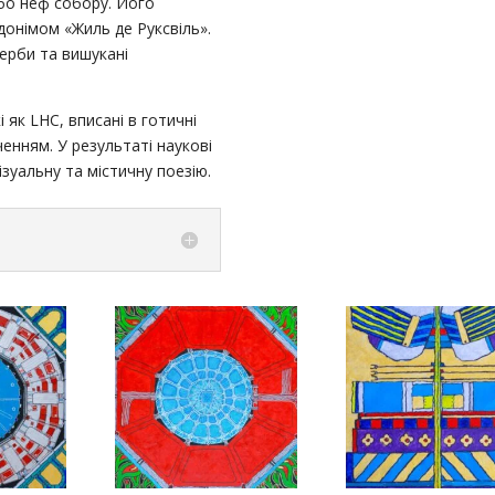
бо неф собору. Його
вдонімом «Жиль де Руксвіль».
герби та вишукані
і як LHC, вписані в готичні
енням. У результаті наукові
уальну та містичну поезію.