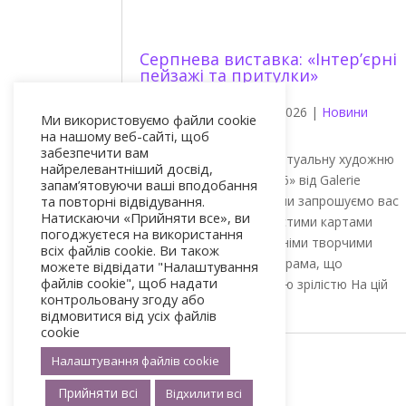
Серпнева виставка: «Інтер’єрні
пейзажі та притулки»
Philippe Morin
|
Aug 2, 2026
|
Новини
Ми використовуємо файли cookie
артиста
на нашому веб-сайті, щоб
забезпечити вам
Ласкаво просимо на віртуальну художню
найрелевантніший досвід,
виставку «Серпень 2026» від Galerie
запам’ятовуючи ваші вподобання
та повторні відвідування.
Koronin. Цього місяця ми запрошуємо вас
Натискаючи «Прийняти все», ви
ознайомитися з особистими картами
погоджуєтеся на використання
наших художників та їхніми творчими
всіх файлів cookie. Ви також
просторами. Літня програма, що
можете відвідати "Налаштування
файлів cookie", щоб надати
вирізняється художньою зрілістю На цій
контрольовану згоду або
серпневій...
відмовитися від усіх файлів
cookie
Налаштування файлів cookie
« Старі записи
Прийняти всі
Відхилити всі