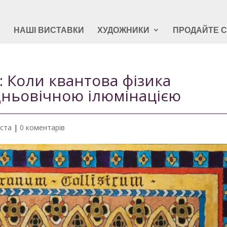
Я
НАШІ ВИСТАВКИ
ХУДОЖНИКИ
ПРОДАЙТЕ 
 : Коли квантова фізика
едньовічною ілюмінацією
ста
|
0 коментарів