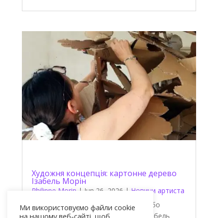
Художня концепція: картонне дерево
Ізабель Морін
Philippe Morin
|
Jun 26, 2026
|
Новини артиста
Ізабель Морін: «Картонне дерево, або
Ми використовуємо файли cookie
на нашому веб-сайті, щоб
Природа в ув’язненні» Художниця Ізабель