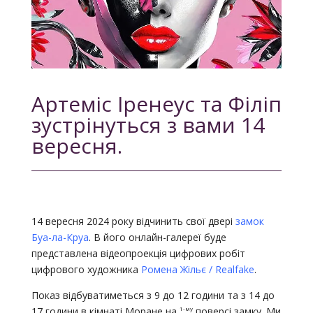
Артеміс Іренеус та Філіп
зустрінуться з вами 14
вересня.
14 вересня 2024 року відчинить свої двері
замок
Буа-ла-Круа
. В його онлайн-галереї буде
представлена відеопроекція цифрових робіт
цифрового художника
Ромена Жільє / Realfake
.
Показ відбуватиметься з 9 до 12 години та з 14 до
1-му
17 години в кімнаті Моране на
поверсі замку. Ми