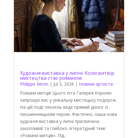
Художня виставка у липні: Коли витвір
мистецтва стає романом
Philippe Morin
|
Jul 3, 2026
|
Новини артиста
Романи митців Цього літа Галерея Коронін
запрошує вас у унікальну мистецьку подорож.
На цій події пензель веде прямий діалог із
письменницьким пером. Фактично, наша нова
художня виставка у липні присвячена
захопливій та глибоко літературній темі:
«Романи митців». Під...