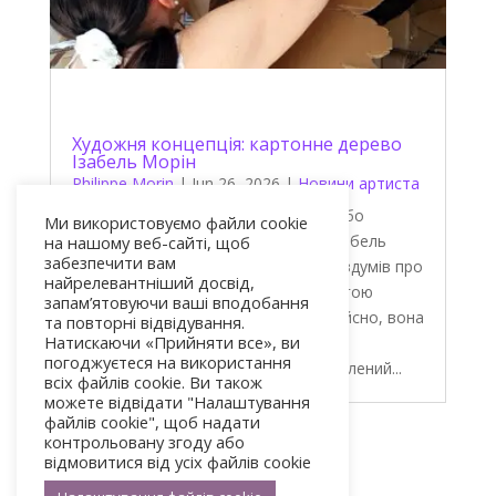
Художня концепція: картонне дерево
Ізабель Морін
Philippe Morin
|
Jun 26, 2026
|
Новини артиста
Ізабель Морін: «Картонне дерево, або
Ми використовуємо файли cookie
Природа в ув’язненні» Художниця Ізабель
на нашому веб-сайті, щоб
забезпечити вам
Морін запрошує нас до глибоких роздумів про
найрелевантніший досвід,
навколишнє середовище за допомогою
запам’ятовуючи ваші вподобання
радикального художнього твору. Дійсно, вона
та повторні відвідування.
Натискаючи «Прийняти все», ви
створила антропогенне дерево,
погоджуєтеся на використання
використовуючи виключно необроблений...
всіх файлів cookie. Ви також
можете відвідати "Налаштування
файлів cookie", щоб надати
контрольовану згоду або
« Старі записи
відмовитися від усіх файлів cookie