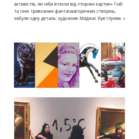
активістів, які ніби втекли від «Чорних картин» Гойї
та їхніх тривожних фантасмагоричних створінь,
забули одну деталь: художник Маджас був глухим. »