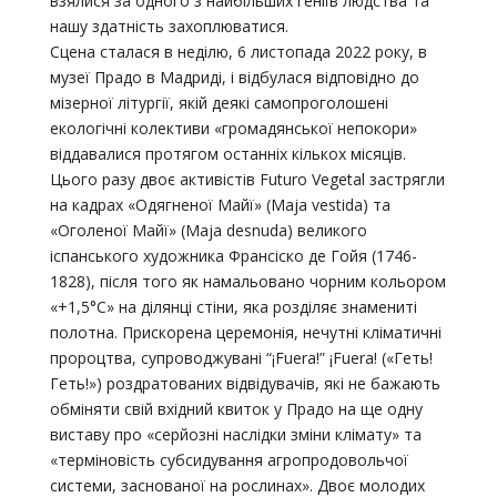
взялися за одного з найбільших геніїв людства та
нашу здатність захоплюватися.
Сцена сталася в неділю, 6 листопада 2022 року, в
музеї Прадо в Мадриді, і відбулася відповідно до
мізерної літургії, якій деякі самопроголошені
екологічні колективи «громадянської непокори»
віддавалися протягом останніх кількох місяців.
Цього разу двоє активістів Futuro Vegetal застрягли
на кадрах «Одягненої Майї» (Maja vestida) та
«Оголеної Майї» (Maja desnuda) великого
іспанського художника Франсіско де Гойя (1746-
1828), після того як намальовано чорним кольором
«+1,5°C» на ділянці стіни, яка розділяє знамениті
полотна. Прискорена церемонія, нечутні кліматичні
пророцтва, супроводжувані “¡Fuera!” ¡Fuera! («Геть!
Геть!») роздратованих відвідувачів, які не бажають
обміняти свій вхідний квиток у Прадо на ще одну
виставу про «серйозні наслідки зміни клімату» та
«терміновість субсидування агропродовольчої
системи, заснованої на рослинах». Двоє молодих