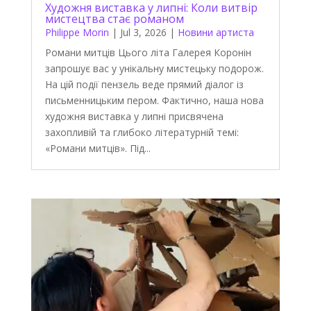
Художня виставка у липні: Коли витвір
мистецтва стає романом
Philippe Morin
|
Jul 3, 2026
|
Новини артиста
Романи митців Цього літа Галерея Коронін
запрошує вас у унікальну мистецьку подорож.
На цій події пензель веде прямий діалог із
письменницьким пером. Фактично, наша нова
художня виставка у липні присвячена
захопливій та глибоко літературній темі:
«Романи митців». Під...