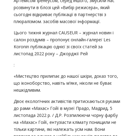
Артемісом Іренеусом, серед іншого, змусили нас
розвинути в блозі цей «Вибір режисера», який
сьогодні відкриває публікації в партнерстві з
плюралізмом. засобів масової інформації.
Цього тижня журнал CAUSEUR – журнал новин і
салон роздумів – пропонує онлайн-галереї Les
Koronin публікацію однієї зі своїх статей за
листопад 2022 року – Джорджії Рей
:
«Мистецтво прилипає до нашої шкіри, доказ того,
що іконоборство, навіть м’яке, ніколи не буває
нешкідливим.
Двоє екологічних активістів притискаються руками
до рами «Махас» Гойї в музеї Прадо, Мадрид, 5
листопада 2022 р. / Д.Р. Розпилюючи чорну фарбу
на «Махас» Гойї, ентузіасти клімату понищили не
тільки картини, які належать усім нам. Вони