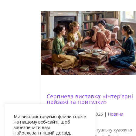
Серпнева виставка: «Інтер’єрні
пейзажі та притулки»
Philippe Morin
|
Aug 2, 2026
|
Новини
Ми використовуємо файли cookie
артиста
на нашому веб-сайті, щоб
забезпечити вам
Ласкаво просимо на віртуальну художню
найрелевантніший досвід,