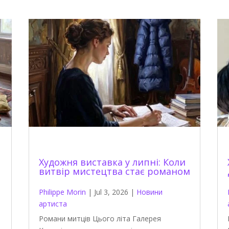
Художня виставка у липні: Коли
витвір мистецтва стає романом
Philippe Morin
|
Jul 3, 2026
|
Новини
артиста
Романи митців Цього літа Галерея