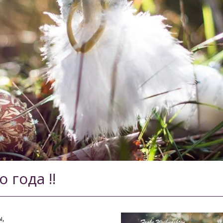
 года !!
ы,