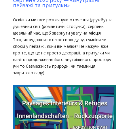
Серпень 2026 року — «Внутрішні
пейзажі та притулки»
Оскільки ми вже розглянули оточення (дружбу) та
душевний світ (романтичні стосунки), серпень —
ідеальний час, щоб звернути увагу на
місця
.
Тож, як художник втілює свою душу, сумніви чи
спокій у пейзажі, який він малює? Не кажучи вже
про те, що це не просто декорації, а притулки чи
навіть продовження його внутрішнього простору
(чи то безмежність природи, чи таємниця
закритого саду).