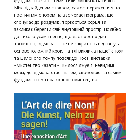
фундаментальної теми: сили вміння казати «ні».
Між віднайденим спокоєм, самоствердженням та
поетичним опором на вас чекає програма, що
спонукає до роздумів, торкається серця та
закликає берегти свій внутрішній простір. Подібно
до тихого усамітнення, що дає простір для
творчості, відмова — це не закритість від світу, а
основоположний крок. На тлі викликів нашої епохи
та шаленого темпу повсякденності виставка
«Мистецтво казати «Ні!» досліджує ті невидимі
межі, де відмова стає щитом, свободою та самим
фундаментом справжнього мистецтва.